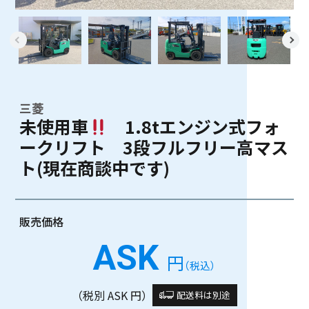
三菱
未使用車
1.8tエンジン式フォ
ークリフト 3段フルフリー高マス
ト(現在商談中です)
販売価格
ASK
円
（税込）
（税別 ASK 円）
配送料は別途